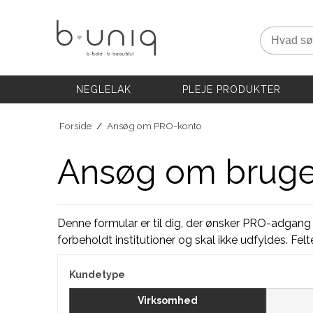
NEGLELAK
PLEJE PRODUKTER
Hvad søg
AKADEMI
PROFESSIONELLE PRODUKTER
Eksklusive Sæt & Tilbud
NEGLELAK
PLEJE PRODUKTER
BLOG
Forside
/
Ansøg om PRO-konto
Ansøg om bruge
Denne formular er til dig, der ønsker PRO-adgang 
forbeholdt institutioner og skal ikke udfyldes. Fel
Kundetype
Virksomhed