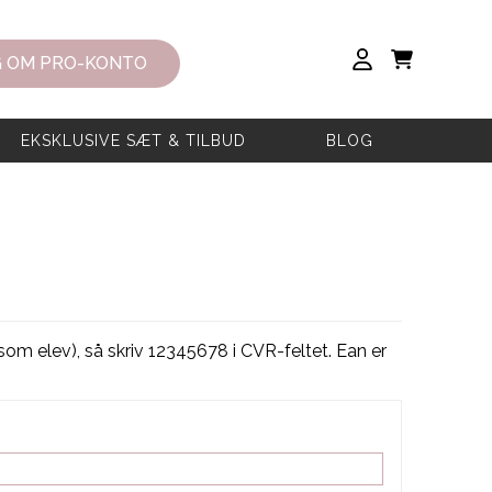
 OM PRO-KONTO
EKSKLUSIVE SÆT & TILBUD
BLOG
om elev), så skriv 12345678 i CVR-feltet. Ean er