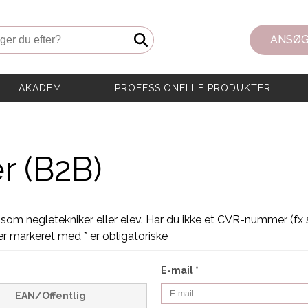
er du efter?
ANSØG
AKADEMI
PROFESSIONELLE PRODUKTER
r (B2B)
som negletekniker eller elev. Har du ikke et CVR-nummer (fx s
ter markeret med * er obligatoriske
E-mail
*
EAN/Offentlig