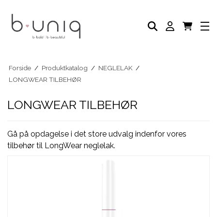
NEGLELAK
PLEJE PRODUKTER
AKADEMI
PROFESSIONELLE PRODUKTER
Eksklusive Sæt & Tilbud
BLOG
Forside
/
Produktkatalog
/
NEGLELAK
/
LONGWEAR TILBEHØR
LONGWEAR TILBEHØR
Gå på opdagelse i det store udvalg indenfor vores
tilbehør til LongWear neglelak.