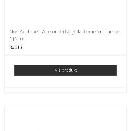
Non Acetone - Acetonefri Neglelakfjerner m. Pumpe
240 ml
32013
Vis produkt