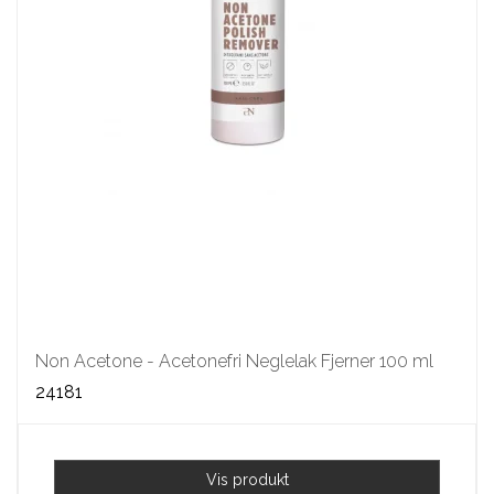
Non Acetone - Acetonefri Neglelak Fjerner 100 ml
24181
Vis produkt