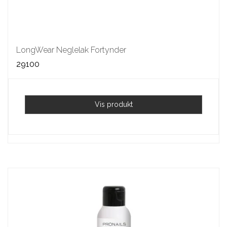
LongWear Neglelak Fortynder
29100
Vis produkt