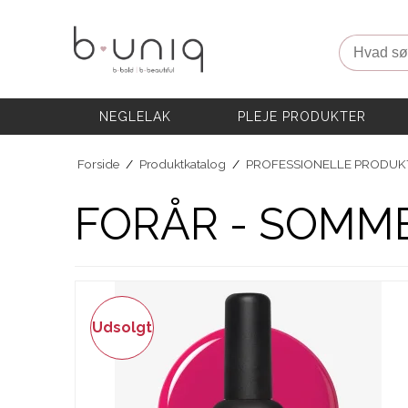
NEGLELAK
PLEJE PRODUKTER
Hvad søg
AKADEMI
PROFESSIONELLE PRODUKTER
Eksklusive Sæt & Tilbud
NEGLELAK
PLEJE PRODUKTER
BLOG
Forside
/
Produktkatalog
/
PROFESSIONELLE PRODUK
FORÅR - SOMME
Udsolgt