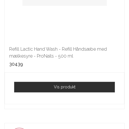
Refill Lactic Hand Wash - Refill Håndsæbe med
mælkesyre - ProNails - 500 ml
30439
Vis produkt