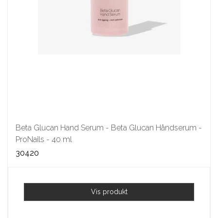
Beta Glucan Hand Serum - Beta Glucan Håndserum -
ProNails - 40 ml
30420
Vis produkt