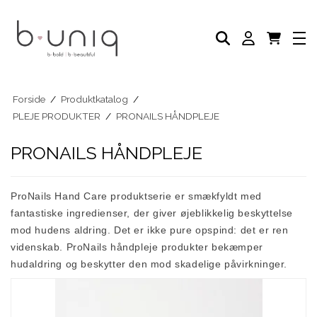
NEGLELAK
PLEJE PRODUKTER
AKADEMI
PROFESSIONELLE PRODUKTER
Eksklusive Sæt & Tilbud
BLOG
Forside
/
Produktkatalog
/
PLEJE PRODUKTER
/
PRONAILS HÅNDPLEJE
PRONAILS HÅNDPLEJE
ProNails Hand Care produktserie er smækfyldt med
fantastiske ingredienser, der giver øjeblikkelig beskyttelse
mod hudens aldring. Det er ikke pure opspind: det er ren
videnskab. ProNails håndpleje produkter bekæmper
hudaldring og beskytter den mod skadelige påvirkninger.