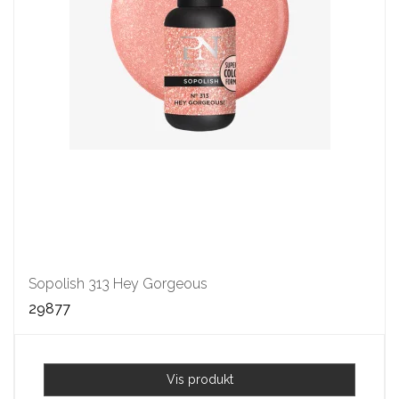
Sopolish 313 Hey Gorgeous
29877
Vis produkt