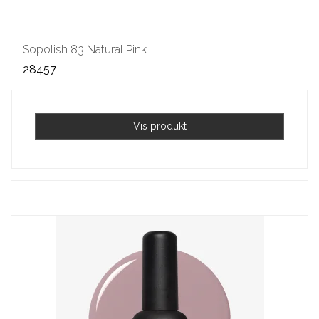
Sopolish 83 Natural Pink
28457
Vis produkt