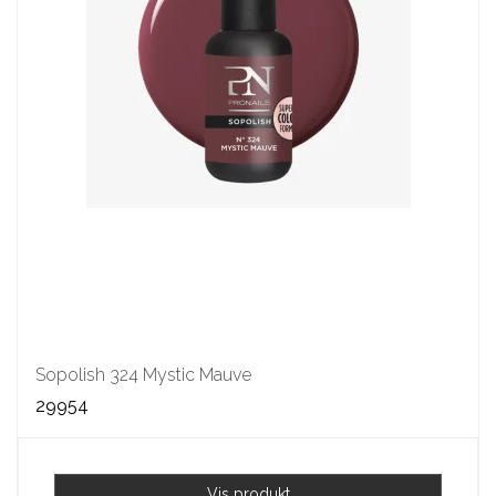
Sopolish 324 Mystic Mauve
29954
Vis produkt