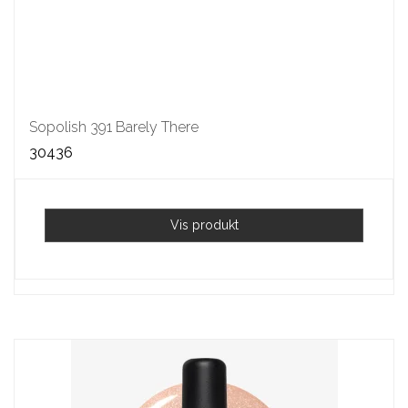
Sopolish 391 Barely There
30436
Vis produkt