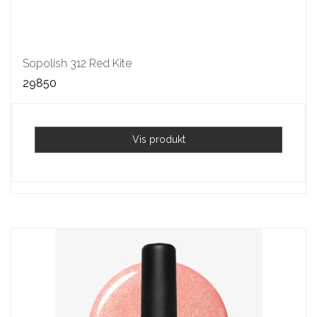
Sopolish 312 Red Kite
29850
Vis produkt