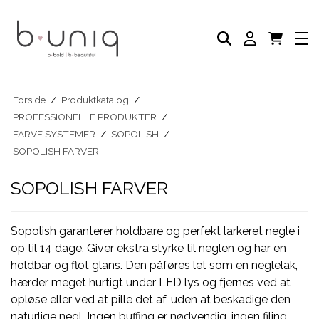
NEGLELAK
PLEJE PRODUKTER
AKADEMI
PROFESSIONELLE PRODUKTER
Eksklusive Sæt & Tilbud
BLOG
Forside
/
Produktkatalog
/
PROFESSIONELLE PRODUKTER
/
FARVE SYSTEMER
/
SOPOLISH
/
SOPOLISH FARVER
SOPOLISH FARVER
Sopolish garanterer holdbare og perfekt larkeret negle i
op til 14 dage. Giver ekstra styrke til neglen og har en
holdbar og flot glans. Den påføres let som en neglelak,
hærder meget hurtigt under LED lys og fjernes ved at
opløse eller ved at pille det af, uden at beskadige den
naturlige negl. Ingen buffing er nødvendig, ingen filing,