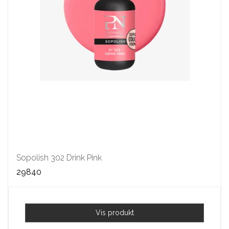
Sopolish 302 Drink Pink
29840
Vis produkt