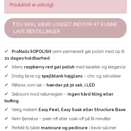
Produktet er udsolgt.
DU SKAL VÆRE LOGGET IND FOR AT KUNNE
LAVE BESTILLINGER
✔
ProNails SOPOLISH
semi-permanent gel polish med op til
21 dages holdbarhed
✔
Intens
raspberry red gel polish
med karakter og elegance
✔
Dristig farve og
spejlblank højglans
– chic og selvsikker
✔
Påføres som lak –
hærder på 30 sek. i LED
✔
Skånsom mod naturneglen –
ingen hård filing eller
buffing
✔
Vælg mellem
Easy Peel, Easy Soak eller Structure Base
✔
Nem fjernelse – peel-off eller soak-off på få minutter
✔
Perfekt til både
manicure og pedicure
i travle saloner