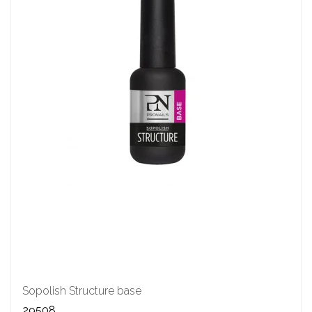
Sopolish Structure base
29508