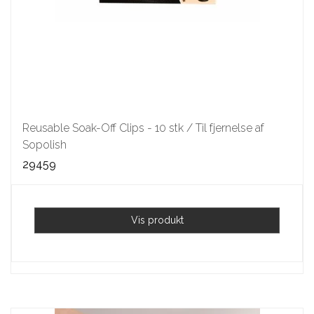
Reusable Soak-Off Clips - 10 stk / Til fjernelse af
Sopolish
29459
Vis produkt