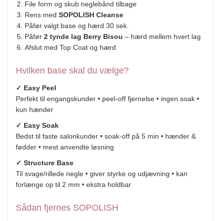
File form og skub neglebånd tilbage
Rens med
SOPOLISH Cleanse
Påfør valgt base og hærd 30 sek.
Påfør
2 tynde lag Berry Bisou
– hærd mellem hvert lag
Afslut med Top Coat og hærd
Hvilken base skal du vælge?
✓ Easy Peel
Perfekt til engangskunder • peel-off fjernelse • ingen soak •
kun hænder
✓ Easy Soak
Bedst til faste salonkunder • soak-off på 5 min • hænder &
fødder • mest anvendte løsning
✓ Structure Base
Til svage/rillede negle • giver styrke og udjævning • kan
forlænge op til 2 mm • ekstra holdbar
Sådan fjernes SOPOLISH