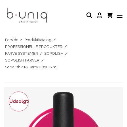
NEGLELAK
PLEJE PRODUKTER
AKADEMI
PROFESSIONELLE PRODUKTER
Eksklusive Sæt & Tilbud
BLOG
Forside
/
Produktkatalog
/
PROFESSIONELLE PRODUKTER
/
FARVE SYSTEMER
/
SOPOLISH
/
SOPOLISH FARVER
/
Sopolish 410 Berry Bisou 8 ml
Udsolgt