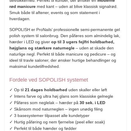
selvsikkerhed. Perfekt til kunder, der ønsker en
moderne
rød manicure
med kant – uden at blive klassisk signalrød.
Smuk både til aftener, events og som statement i
hverdagen.
SOPOLISH er ProNails’ professionelle semi-permanente gel
polish system til salonbrug. Den påføres som almindelig lak,
hærder i LED og giver
op til 3 ugers fejlfri holdbarhed,
højglans og stærkere naturnegle
– uden at skade den
naturlige negl. Perfekt til både manicure og pedicure – og
ideel til travle saloner, der ønsker hurtige behandlinger og
maksimal kundetilfredshed.
Fordele ved SOPOLISH systemet
✓ Op til
21 dages holdbarhed
uden skaller eller løft
✓ Intens farve og ultra høj glans som klassiske gelnegle
✓ Påføres som neglelak – hærder på
30 sek. i LED
✓ Skånsom mod naturneglen – ingen unødig filing
✓ 3 basesystemer tilpasset alle kundetyper
✓ Hurtig påføring og nem fjernelse (peel eller soak)
✓ Perfekt til både hænder og fødder