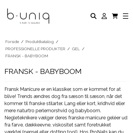
NEGLELAK
PLEJE PRODUKTER
AKADEMI
PROFESSIONELLE PRODUKTER
Eksklusive Sæt & Tilbud
BLOG
Forside
/
Produktkatalog
/
PROFESSIONELLE PRODUKTER
/
GEL
/
FRANSK - BABYBOOM
FRANSK - BABYBOOM
Fransk Manicure er en klassiker, som er kommet for at
blive! Trends ændres dog fra sæson til sæson, når det
kommer til franske stilarter. Lang eller kort, kridhvid eller
mere naturtro perlemorshvid og babyboom.
Negleteknikere vælger deres franske manicure geléer ud
fra farve, dækkeevne, viskositet samt foretrukket
værktøj (pensel eller dotting tool). Hos ProNails kan du