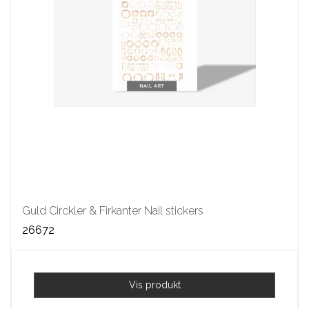
Guld Circkler & Firkanter Nail stickers
26672
Vis produkt