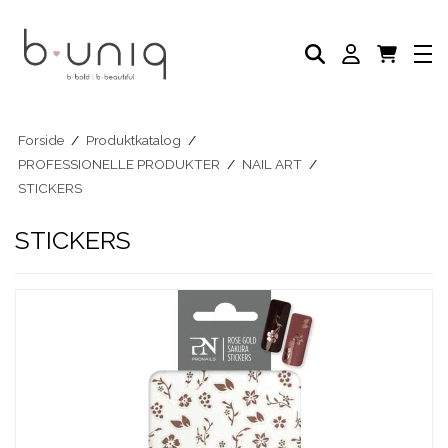
NEGLELAK
PLEJE PRODUKTER
AKADEMI
PROFESSIONELLE PRODUKTER
Eksklusive Sæt & Tilbud
BLOG
Forside
/
Produktkatalog
/
PROFESSIONELLE PRODUKTER
/
NAIL ART
/
STICKERS
STICKERS