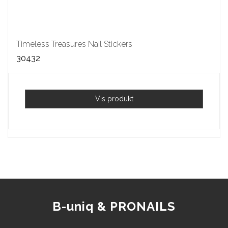
Timeless Treasures Nail Stickers
30432
Vis produkt
B-uniq & PRONAILS