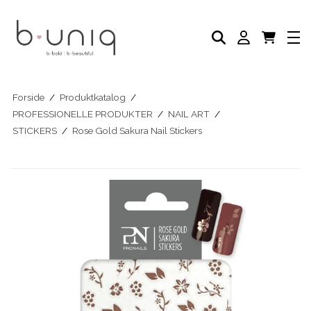
NEGLELAK
PLEJE PRODUKTER
AKADEMI
PROFESSIONELLE PRODUKTER
Eksklusive Sæt & Tilbud
BLOG
Forside
/
Produktkatalog
/
PROFESSIONELLE PRODUKTER
/
NAIL ART
/
STICKERS
/
Rose Gold Sakura Nail Stickers