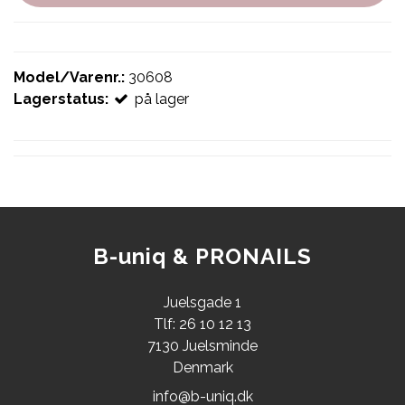
Model/Varenr.:
30608
Lagerstatus:
på lager
B-uniq & PRONAILS
Juelsgade 1
Tlf: 26 10 12 13
7130 Juelsminde
Denmark
info@b-uniq.dk