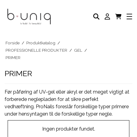
NEGLELAK
PLEJE PRODUKTER
AKADEMI
PROFESSIONELLE PRODUKTER
Eksklusive Sæt & Tilbud
BLOG
Forside
/
Produktkatalog
/
PROFESSIONELLE PRODUKTER
/
GEL
/
PRIMER
PRIMER
Før påføring af UV-gel eller akryl er det meget vigtigt at
forberede neglepladen for at sikre perfekt
vedhæftning. ProNails foreslår forskellige typer primere
under hensyntagen til de forskellige typer negle.
Ingen produkter fundet.