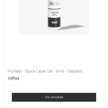
ProNails - Black Laser Gel - 8 ml - Gelpaint
29894
Vis produkt