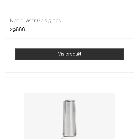
Neon Laser Gels 5 pcs
29888
Vis produkt