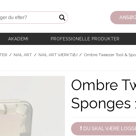
er du efter?
ANSØG
AKADEMI
PROFESSIONELLE PRODUKTER
TER
/
NAIL ART
/
NAIL ART VÆRKTØJ
/
Ombre Tweezer Tool & Spo
Ombre Tw
Sponges 
DU SKAL VÆRE LOGGE