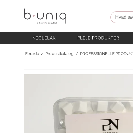
NEGLELAK
PLEJE PRODUKTER
Hvad søg
AKADEMI
PROFESSIONELLE PRODUKTER
Eksklusive Sæt & Tilbud
NEGLELAK
PLEJE PRODUKTER
BLOG
Forside
/
Produktkatalog
/
PROFESSIONELLE PRODUK