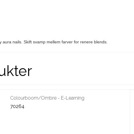
ndy aura nails. Skift svamp mellem farver for renere blends.
ukter
Colourboom/Ombre - E-Learning
70264