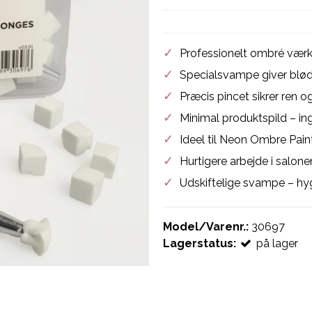
✓
Professionelt ombré værkt
✓
Specialsvampe giver blød
✓
Præcis pincet sikrer ren og
✓
Minimal produktspild – in
✓
Ideel til Neon Ombre Paint,
✓
Hurtigere arbejde i salone
✓
Udskiftelige svampe – hyg
Model/Varenr.:
30697
Lagerstatus:
på lager