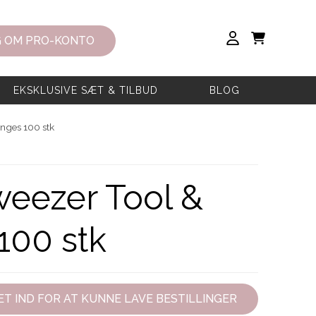
 OM PRO-KONTO
EKSKLUSIVE SÆT & TILBUD
BLOG
nges 100 stk
eezer Tool &
100 stk
T IND FOR AT KUNNE LAVE BESTILLINGER