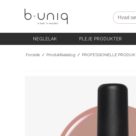
NEGLELAK
PLEJE PRODUKTER
Hvad søg
AKADEMI
PROFESSIONELLE PRODUKTER
Eksklusive Sæt & Tilbud
NEGLELAK
PLEJE PRODUKTER
BLOG
Forside
/
Produktkatalog
/
PROFESSIONELLE PRODUK