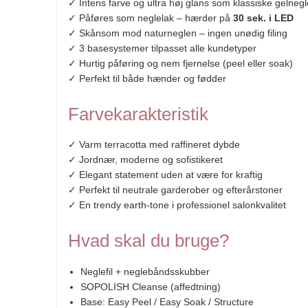
✓ Intens farve og ultra høj glans som klassiske gelnegl
✓ Påføres som neglelak – hærder på
30 sek. i LED
✓ Skånsom mod naturneglen – ingen unødig filing
✓ 3 basesystemer tilpasset alle kundetyper
✓ Hurtig påføring og nem fjernelse (peel eller soak)
✓ Perfekt til både hænder og fødder
Farvekarakteristik
✓ Varm terracotta med raffineret dybde
✓ Jordnær, moderne og sofistikeret
✓ Elegant statement uden at være for kraftig
✓ Perfekt til neutrale garderober og efterårstoner
✓ En trendy earth-tone i professionel salonkvalitet
Hvad skal du bruge?
Neglefil + neglebåndsskubber
SOPOLISH Cleanse (affedtning)
Base: Easy Peel / Easy Soak / Structure