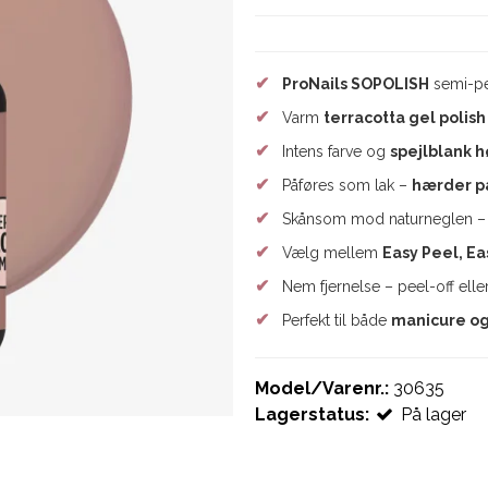
✔
ProNails SOPOLISH
semi-pe
✔
Varm
terracotta gel polish
✔
Intens farve og
spejlblank h
✔
Påføres som lak –
hærder på
✔
Skånsom mod naturneglen 
✔
Vælg mellem
Easy Peel, Ea
✔
Nem fjernelse – peel-off eller
✔
Perfekt til både
manicure og
Model/Varenr.:
30635
Lagerstatus:
På lager