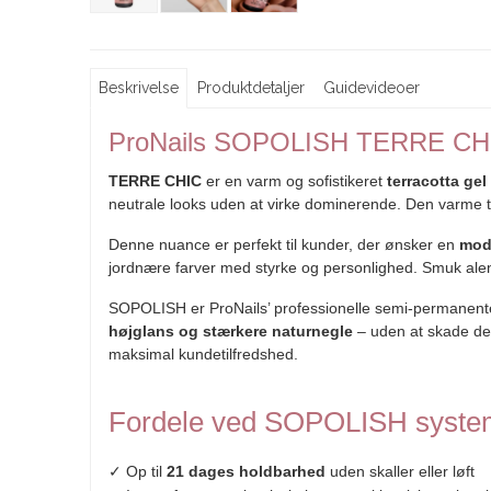
Beskrivelse
Produktdetaljer
Guidevideoer
ProNails SOPOLISH TERRE CHIC
TERRE CHIC
er en varm og sofistikeret
terracotta gel
neutrale looks uden at virke dominerende. Den varme ter
Denne nuance er perfekt til kunder, der ønsker en
mod
jordnære farver med styrke og personlighed. Smuk alene 
SOPOLISH er ProNails’ professionelle semi-permanente 
højglans og stærkere naturnegle
– uden at skade den 
maksimal kundetilfredshed.
Fordele ved SOPOLISH syste
✓ Op til
21 dages holdbarhed
uden skaller eller løft