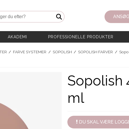
er du efter?
ANSØG
AKADEMI
PROFESSIONELLE PRODUKTER
TER
/
FARVE SYSTEMER
/
SOPOLISH
/
SOPOLISH FARVER
/
Sopol
Sopolish 
ml
DU SKAL VÆRE LOGGE