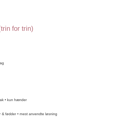
in for trin)
lag
soak • kun hænder
er & fødder • mest anvendte løsning