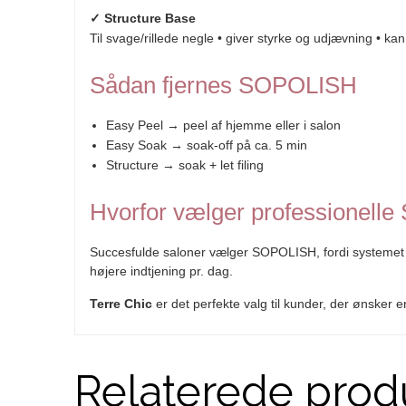
✓ Structure Base
Til svage/rillede negle • giver styrke og udjævning • ka
Sådan fjernes SOPOLISH
Easy Peel → peel af hjemme eller i salon
Easy Soak → soak-off på ca. 5 min
Structure → soak + let filing
Hvorfor vælger professionel
Succesfulde saloner vælger SOPOLISH, fordi systemet er 
højere indtjening pr. dag.
Terre Chic
er det perfekte valg til kunder, der ønsker
Relaterede prod