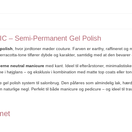
 – Semi-Permanent Gel Polish
 polish
, hvor jordtoner møder couture. Farven er earthy, raffineret og
racotta-tone tilfører dybde og karakter, samtidig med at den bevarer e
erne neutral manicure
med kant. Ideel til efterårstoner, minimalistis
i højglans – og eksklusiv i kombination med matte top coats eller ton-i
gel polish system til salonbrug. Den påføres som almindelig lak, hærd
naturlige negl. Perfekt til både manicure og pedicure – og ideel til tr
met