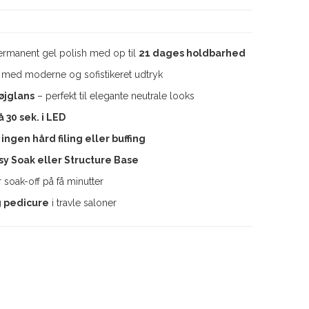
rmanent gel polish med op til
21 dages holdbarhed
med moderne og sofistikeret udtryk
øjglans
– perfekt til elegante neutrale looks
 30 sek. i LED
–
ingen hård filing eller buffing
sy Soak eller Structure Base
 soak-off på få minutter
 pedicure
i travle saloner