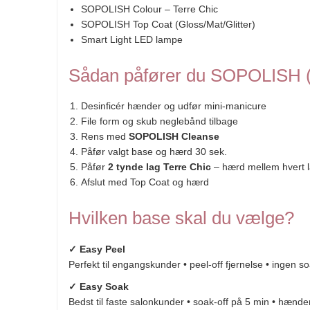
SOPOLISH Colour – Terre Chic
SOPOLISH Top Coat (Gloss/Mat/Glitter)
Smart Light LED lampe
Sådan påfører du SOPOLISH (tr
Desinficér hænder og udfør mini-manicure
File form og skub neglebånd tilbage
Rens med
SOPOLISH Cleanse
Påfør valgt base og hærd 30 sek.
Påfør
2 tynde lag Terre Chic
– hærd mellem hvert 
Afslut med Top Coat og hærd
Hvilken base skal du vælge?
✓ Easy Peel
Perfekt til engangskunder • peel-off fjernelse • ingen 
✓ Easy Soak
Bedst til faste salonkunder • soak-off på 5 min • hænd