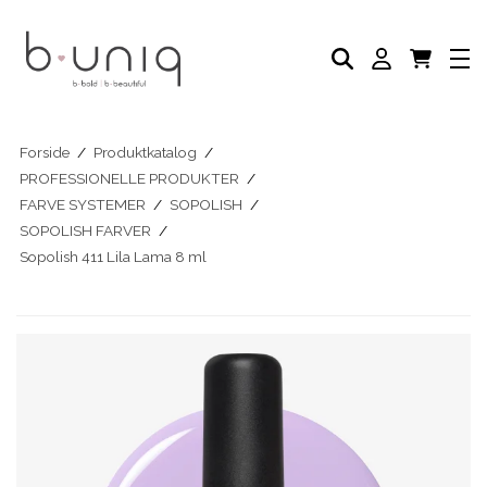
NEGLELAK
PLEJE PRODUKTER
AKADEMI
PROFESSIONELLE PRODUKTER
Eksklusive Sæt & Tilbud
BLOG
Forside
/
Produktkatalog
/
PROFESSIONELLE PRODUKTER
/
FARVE SYSTEMER
/
SOPOLISH
/
SOPOLISH FARVER
/
Sopolish 411 Lila Lama 8 ml