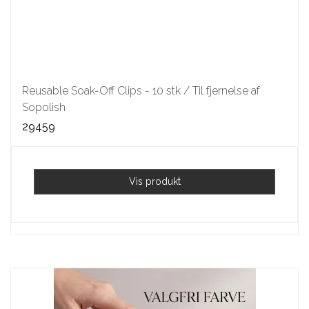
Reusable Soak-Off Clips - 10 stk / Til fjernelse af
Sopolish
29459
Vis produkt