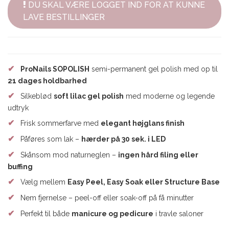
DU SKAL VÆRE LOGGET IND FOR AT KUNNE
LAVE BESTILLINGER
✔
ProNails SOPOLISH
semi-permanent gel polish med op til
21 dages holdbarhed
✔
Silkeblød
soft lilac gel polish
med moderne og legende
udtryk
✔
Frisk sommerfarve med
elegant højglans finish
✔
Påføres som lak –
hærder på 30 sek. i LED
✔
Skånsom mod naturneglen –
ingen hård filing eller
buffing
✔
Vælg mellem
Easy Peel, Easy Soak eller Structure Base
✔
Nem fjernelse – peel-off eller soak-off på få minutter
✔
Perfekt til både
manicure og pedicure
i travle saloner