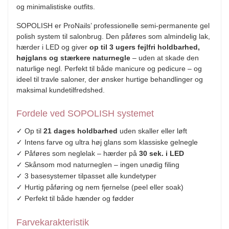
og minimalistiske outfits.
SOPOLISH er ProNails’ professionelle semi-permanente gel
polish system til salonbrug. Den påføres som almindelig lak,
hærder i LED og giver
op til 3 ugers fejlfri holdbarhed,
højglans og stærkere naturnegle
– uden at skade den
naturlige negl. Perfekt til både manicure og pedicure – og
ideel til travle saloner, der ønsker hurtige behandlinger og
maksimal kundetilfredshed.
Fordele ved SOPOLISH systemet
✓ Op til
21 dages holdbarhed
uden skaller eller løft
✓ Intens farve og ultra høj glans som klassiske gelnegle
✓ Påføres som neglelak – hærder på
30 sek. i LED
✓ Skånsom mod naturneglen – ingen unødig filing
✓ 3 basesystemer tilpasset alle kundetyper
✓ Hurtig påføring og nem fjernelse (peel eller soak)
✓ Perfekt til både hænder og fødder
Farvekarakteristik