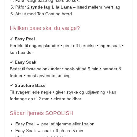
Påfør valgt base og hærd 30 sek.
Påfør
2 tynde lag Lila Lama
– hærd mellem hvert lag
Afslut med Top Coat og hærd
Hvilken base skal du vælge?
✓ Easy Peel
Perfekt til engangskunder • peel-off fjernelse • ingen soak •
kun hænder
✓ Easy Soak
Bedst til faste salonkunder • soak-off på 5 min • hænder &
fødder • mest anvendte løsning
✓ Structure Base
Til svage/rillede negle • giver styrke og udjævning • kan
forlænge op til 2 mm • ekstra holdbar
Sådan fjernes SOPOLISH
Easy Peel → peel af hjemme eller i salon
Easy Soak → soak-off på ca. 5 min