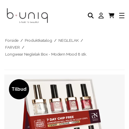
NEGLELAK
PLEJE PRODUKTER
AKADEMI
PROFESSIONELLE PRODUKTER
Eksklusive Sæt & Tilbud
BLOG
Forside
/
Produktkatalog
/
NEGLELAK
/
FARVER
/
Longwear Neglelak Box - Modern Mood 8 stk.
Tilbud