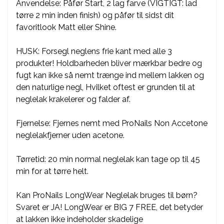
Anvendelse: Påfør Start, 2 lag farve (VIGTIGT: lad
tørre 2 min inden finish) og påfør til sidst dit
favoritlook Matt eller Shine.
HUSK: Forsegl neglens frie kant med alle 3
produkter! Holdbarheden bliver mærkbar bedre og
fugt kan ikke så nemt trænge ind mellem lakken og
den naturlige negl, Hvilket oftest er grunden til at
neglelak krakelerer og falder af.
Fjernelse: Fjernes nemt med ProNails Non Accetone
neglelakfjerner uden acetone.
Tørretid: 20 min normal neglelak kan tage op til 45
min for at tørre helt.
Kan ProNails LongWear Neglelak bruges til børn?
Svaret er JA! LongWear er BIG 7 FREE, det betyder
at lakken ikke indeholder skadelige