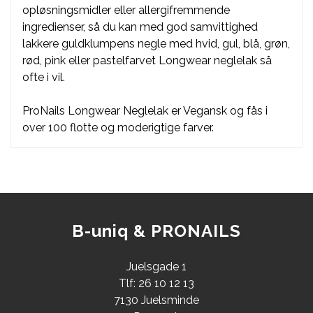
opløsningsmidler eller allergifremmende
ingredienser, så du kan med god samvittighed
lakkere guldklumpens negle med hvid, gul, blå, grøn,
rød, pink eller pastelfarvet Longwear neglelak så
ofte i vil.
ProNails Longwear Neglelak er Vegansk og fås i
over 100 flotte og moderigtige farver.
B-uniq & PRONAILS
Juelsgade 1
Tlf: 26 10 12 13
7130 Juelsminde