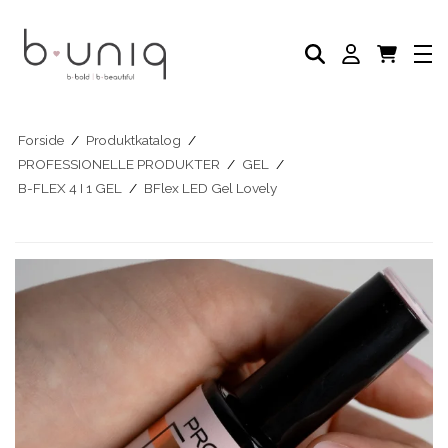
NEGLELAK
PLEJE PRODUKTER
AKADEMI
PROFESSIONELLE PRODUKTER
Eksklusive Sæt & Tilbud
BLOG
Forside
/
Produktkatalog
/
PROFESSIONELLE PRODUKTER
/
GEL
/
B-FLEX 4 I 1 GEL
/
BFlex LED Gel Lovely