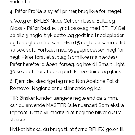
hudrester.
4. Påfør ProNails syrefri primer, brug ikke for meget.
5. Vælg en BFLEX Nude Gel som base, Build og
Gloss - Påfør først et tyndt baselag med BFLEX Gel
på alle 5 negle, tryk dette lag godt ind i neglepladen
og forsegl den frie kant. Hærd 5 negle på samme tid
30 sek. soft. Fortsæt med byggeprocessen negl for
negl: Påfør først et sliplag (som ikke må hærdes)
Påfør herefter dråben, forsegl og hærd i Smart Light
30 sek. soft for at opnå perfekt hærdning og glans.
6. Fjern det klæbrige lag med Non Acetone Polish
Remover. Neglene er nu skinnende og klar.
TIP: Ønsker kunden længere negle end ca. 2 mm.
kan du anvende MASTER (alle nuancer) Som ekstra
topcoat. Dette vil medføre at neglene bliver ekstra
stærke.
Hvilket bit skal du bruge til at fjerne BFLEX-gelen til