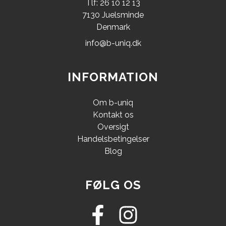
Tlf: 26 10 12 13
7130 Juelsminde
Denmark
info@b-uniq.dk
INFORMATION
Om b-uniq
Kontakt os
Oversigt
Handelsbetingelser
Blog
FØLG OS