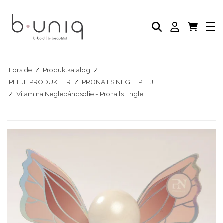
NEGLELAK
PLEJE PRODUKTER
AKADEMI
PROFESSIONELLE PRODUKTER
Eksklusive Sæt & Tilbud
BLOG
Forside
/
Produktkatalog
/
PLEJE PRODUKTER
/
PRONAILS NEGLEPLEJE
/
Vitamina Neglebåndsolie - Pronails Engle